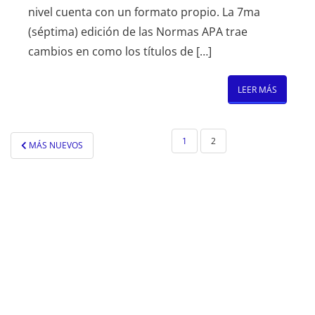
nivel cuenta con un formato propio. La 7ma
(séptima) edición de las Normas APA trae
cambios en como los títulos de […]
LEER MÁS
PAGINACIÓN
1
2
MÁS NUEVOS
DE
ENTRADAS