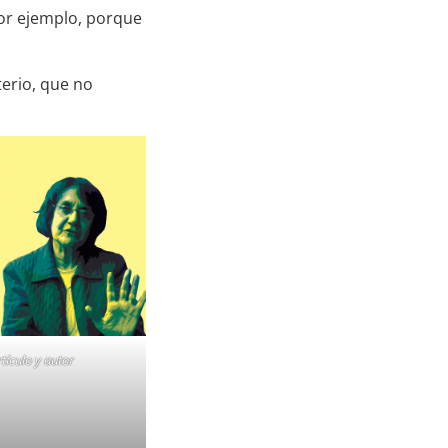
por ejemplo, porque
terio, que no
rtículo y autor