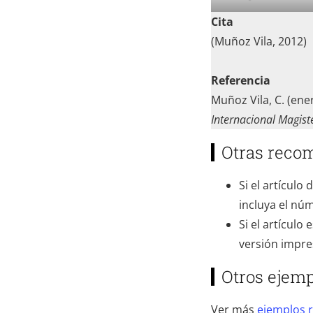
Cita
(Muñoz Vila, 2012)
Referencia
Muñoz Vila, C. (en
Internacional Magist
Otras reco
Si el artículo
incluya el núm
Si el artículo
versión impres
Otros ejem
Ver más
ejemplos r