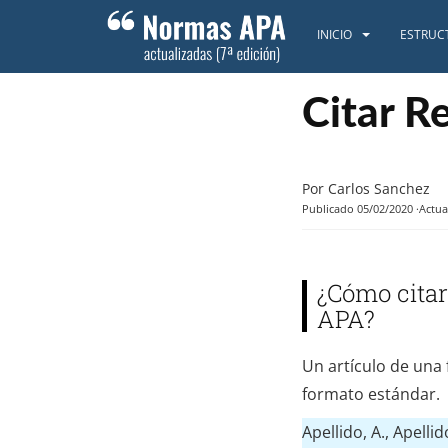
S
k
INICIO
ESTRUC
i
p
t
Citar R
o
m
a
Por Carlos Sanchez
i
Publicado 05/02/2020
Actua
n
c
o
¿Cómo citar
n
t
APA?
e
n
Un artículo de una 
t
formato estándar.
Apellido, A., Apellid