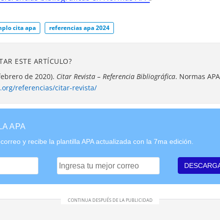
plo cita apa
referencias apa 2024
TAR ESTE ARTÍCULO?
febrero de 2020).
Citar Revista – Referencia Bibliográfica
. Normas APA 
org/referencias/citar-revista/
LA APA
correo y recibe la plantilla APA actualizada con la 7ma edición.