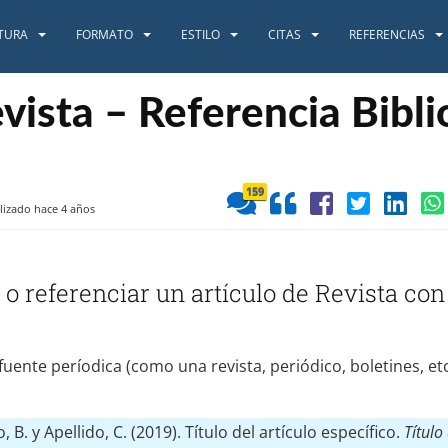
TURA
FORMATO
ESTILO
CITAS
REFERENCIAS
evista – Referencia Bibli
159
lizado hace 4 años
 o referenciar un artículo de Revista c
fuente períodica (como una revista, periódico, boletines, etc.
o, B. y Apellido, C. (2019). Título del artículo específico.
Título