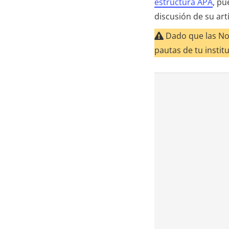
estructura APA
, pu
discusión de su art
Dado que las Nor
pautas de tu instit