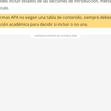
edes incluir listados de las secciones de introducción, méto
ículo.
mas APA no exigen una tabla de contenido, siempre debes 
ución académica para decidir si incluir o no una.