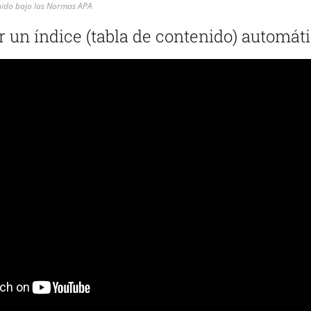
nido bajo las Normas APA
 un índice (tabla de contenido) automát