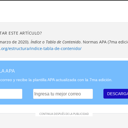
TAR ESTE ARTÍCULO?
 marzo de 2020).
Índice o Tabla de Contenido
. Normas APA (7ma edici
.org/estructura/indice-tabla-de-contenido/
LA APA
correo y recibe la plantilla APA actualizada con la 7ma edición.