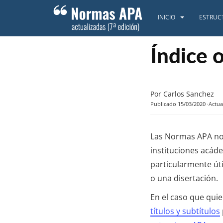
S
k
INICIO
ESTRUC
i
p
t
Índice 
o
m
a
Por Carlos Sanchez
i
Publicado 15/03/2020
Actua
n
c
o
Las Normas APA no 
n
instituciones acáde
t
particularmente úti
e
n
o una disertación.
t
En el caso que quie
títulos y subtítulos