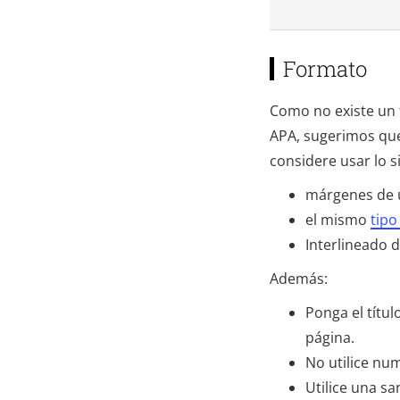
Formato
Como no existe un 
APA, sugerimos que 
considere usar lo s
márgenes de u
el mismo
tipo
Interlineado 
Además:
Ponga el títul
página.
No utilice num
Utilice una sa