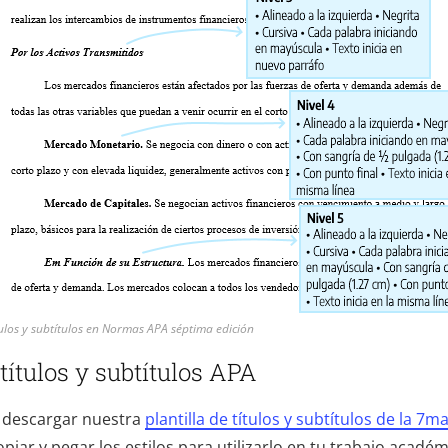
tulos y subtítulos en Normas APA séptima edición
 títulos y subtítulos APA
 descargar nuestra
plantilla de títulos y subtítulos de la 7m
opiar y pegar los estilos para utilizarlo en tu trabajo académ