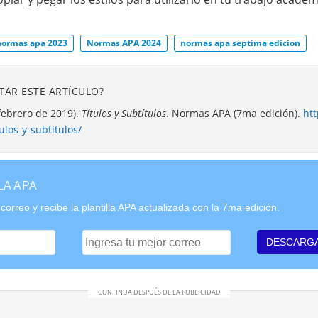
normas apa 2023
Normas APA 2024
normas apa septima edicion
TAR ESTE ARTÍCULO?
febrero de 2019).
Títulos y Subtítulos
. Normas APA (7ma edición).
htt
ulos-y-subtitulos/
LA APA
correo y recibe la plantilla APA actualizada con la 7ma edición.