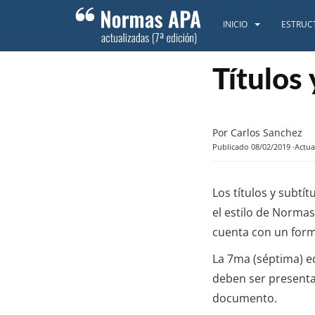
S
k
INICIO
ESTRUC
i
p
t
Títulos 
o
m
a
Por Carlos Sanchez
i
Publicado 08/02/2019
Actua
n
c
o
Los títulos y subt
n
el estilo de Normas
t
cuenta con un form
e
n
La 7ma (séptima) e
t
deben ser presenta
documento.