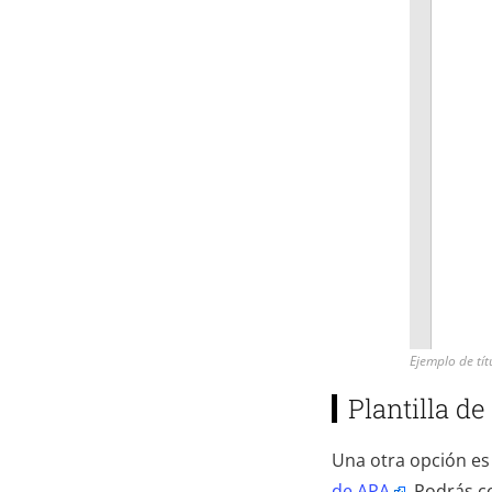
Ejemplo de tí
Plantilla de
Una otra opción es
de APA
. Podrás c