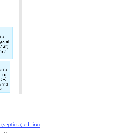
a (séptima) edición
ico.