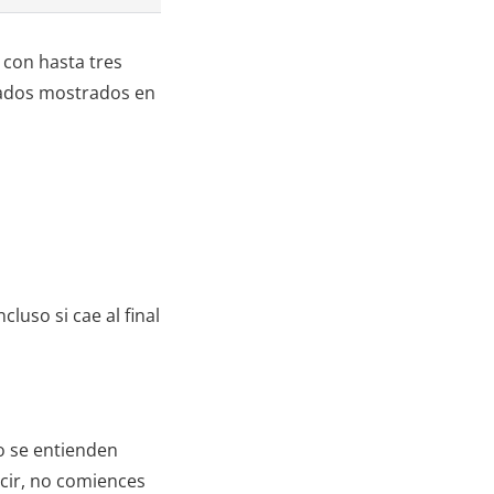
 con hasta tres
ezados mostrados en
luso si cae al final
o se entienden
decir, no comiences