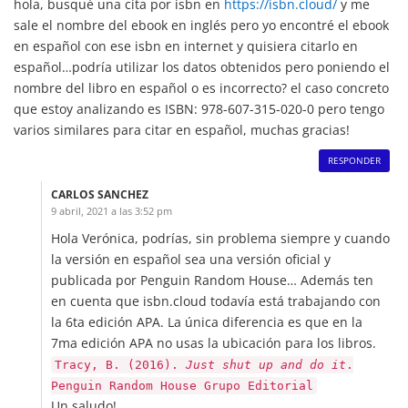
hola, busqué una cita por isbn en
https://isbn.cloud/
y me
sale el nombre del ebook en inglés pero yo encontré el ebook
en español con ese isbn en internet y quisiera citarlo en
español…podría utilizar los datos obtenidos pero poniendo el
nombre del libro en español o es incorrecto? el caso concreto
que estoy analizando es ISBN: 978-607-315-020-0 pero tengo
varios similares para citar en español, muchas gracias!
RESPONDER
CARLOS SANCHEZ
9 abril, 2021 a las 3:52 pm
Hola Verónica, podrías, sin problema siempre y cuando
la versión en español sea una versión oficial y
publicada por Penguin Random House… Además ten
en cuenta que isbn.cloud todavía está trabajando con
la 6ta edición APA. La única diferencia es que en la
7ma edición APA no usas la ubicación para los libros.
Tracy, B. (2016).
Just shut up and do it
.
Penguin Random House Grupo Editorial
Un saludo!