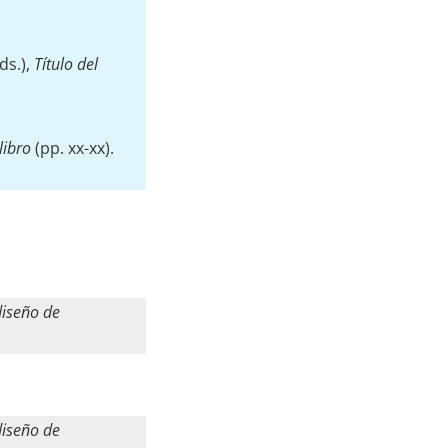
ds.),
Título del
libro
(pp. xx-xx).
diseño de
diseño de