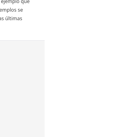
un ejemplo que
jemplos se
as últimas