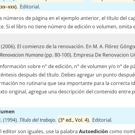
xxx–xxx).
Editorial.
s números de página en el ejemplo anterior, el título del cap
te. Si el libro no tiene número de edición o volumen, omita 
. (2006). El comienzo de la renovación. En M. A. Flórez Góngo
 Renovacion Humana
(pp. 80-100). Empresa De Renovacion U
 información sobre n° de edición, n° de volumen y/o n° de 
réntesis después del título. Debes agregar un punto después
rmación no rutinaria que sea importante para la correcta id
exto original, agregue una descripción del contenido entre 
olumen
. (1994).
Título del trabajo.
(3ª ed., Vol. 4).
Editorial.
l editor son iguales, use la palabra
Autoedición
como nombre