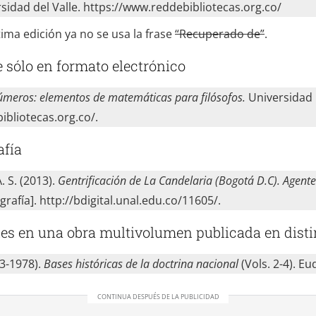
rsidad del Valle. https://www.reddebibliotecas.org.co/
ima edición ya no se usa la frase
“Recuperado de”
.
e sólo en formato electrónico
meros: elementos de matemáticas para filósofos.
Universidad D
ibliotecas.org.co/.
afía
 S. (2013).
Gentrificación de La Candelaria (Bogotá D.C). Agente
afía]. http://bdigital.unal.edu.co/11605/.
es en una obra multivolumen publicada en disti
73-1978).
Bases históricas de la doctrina nacional
(Vols. 2-4). Eu