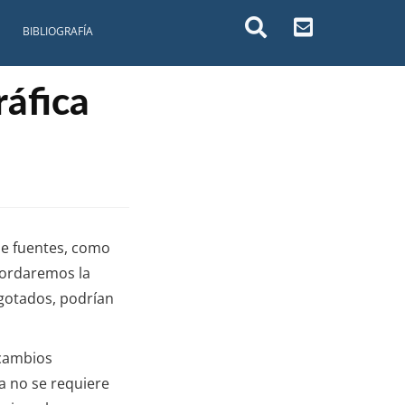
BIBLIOGRAFÍA
ráfica
 de fuentes, como
abordaremos la
agotados, podrían
 cambios
ya no se requiere