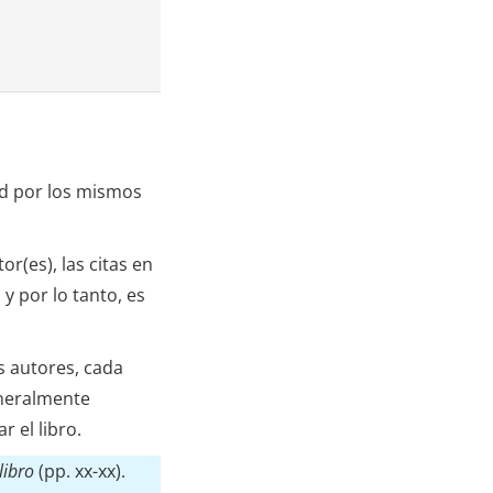
dad por los mismos
r(es), las citas en
 y por lo tanto, es
s autores, cada
eneralmente
 el libro.
libro
(pp. xx-xx).