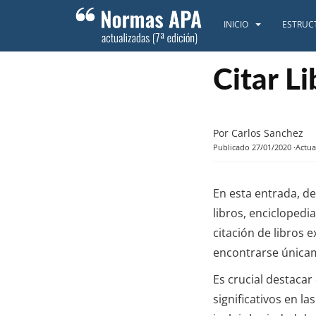
S
k
INICIO
ESTRUC
i
p
t
Citar Li
o
m
a
Por Carlos Sanchez
i
Publicado 27/01/2020
Actua
n
c
o
En esta entrada, de
n
libros, enciclopedi
t
citación de libros 
e
n
encontrarse únicam
t
Es crucial destaca
significativos en l