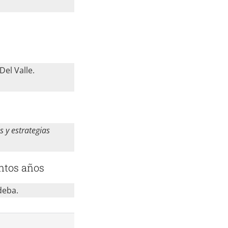
el Valle.
s y estrategias
ntos años
deba.