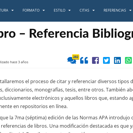
TURA
FORMATO
ESTILO
CITAS
REFERENCIAS
bro – Referencia Bibliog
282
lizado hace 3 años
tallaremos el proceso de citar y referenciar diversos tipos
as, diccionarios, monografías, tesis, entre otros. También 
exclusivamente electrónicos y aquellos libros que, estando 
ente en repositorios en línea.
r que la 7ma (séptima) edición de las Normas APA introdujo
as referencias de libros. Una modificación destacada es que 