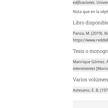
edificaciones
. Unive
Nota que en la sépt
Libro disponibl
Panza, M. (2019).
Nú
https://www.reddeb
Tesis o monogr
Manrique Gómez, A.
intervinientes
[Monogr
Varios volúmen
Astesano, E. B. (19