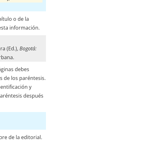
ítulo o de la
esta información.
ra (Ed.),
Bogotá:
rbana.
páginas debes
 de los paréntesis.
entificación y
paréntesis después
 de la editorial.